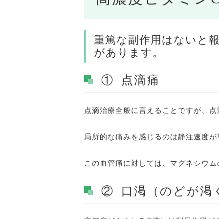
重篤な副作用はないと
があります。
① 点滴痛
点滴治療全般に言えることですが、点
局所的な痛みを感じるのは静注速度が
この血管痛に対しては、マグネシウム
② 口渇（のどが渇