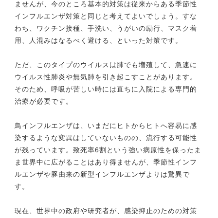
ませんが、今のところ基本的対策は従来からある季節性
インフルエンザ対策と同じと考えてよいでしょう。すな
わち、ワクチン接種、手洗い、うがいの励行、マスク着
用、人混みはなるべく避ける、といった対策です。
ただ、このタイプのウイルスは肺でも増殖して、急速に
ウイルス性肺炎や無気肺を引き起こすことがあります。
そのため、呼吸が苦しい時には直ちに入院による専門的
治療が必要です。
鳥インフルエンザは、いまだにヒトからヒトへ容易に感
染するような変異はしていないものの、流行する可能性
が残っています。致死率6割という強い病原性を保ったま
ま世界中に広がることはあり得ませんが、季節性インフ
ルエンザや豚由来の新型インフルエンザよりは驚異で
す。
現在、世界中の政府や研究者が、感染抑止のための対策