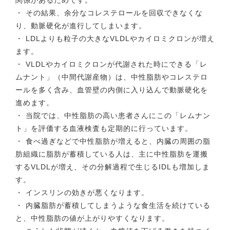
関係があるためです。
・ その結果、余分なコレステロールを回収できなくな
り、動脈硬化が進行してしまいます。
・ LDLよりも粒子の大きなVLDLやカイロミクロンが増え
ます。
・ VLDLやカイロミクロンが代謝された時にできる「レ
ムナント」（中間代謝産物）は、中性脂肪やコレステロ
ールを多く含み、血管壁の内側に入り込んで動脈硬化を
進めます。
・ 当院では、中性脂肪の高い患者さんにこの「レムナン
ト」を評価する血液検査も定期的に行っています。
・ 食べ過ぎなどで中性脂肪が増えると、内臓の周囲の脂
肪組織に脂肪が蓄積している人は、主に中性脂肪を運搬
するVLDLが増え、その分解過程で生じるIDLも増加しま
す。
・ インスリンの効きが悪くなります。
・ 内臓脂肪が蓄積してしまうような食生活を続けている
と、中性脂肪の値が上がりやすくなります。