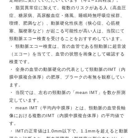
定期的に受けていただいています（年1～2回程度）。
・ 脂質異常症に加えて、複数のリスクがある人（高血圧
症、糖尿病、高尿酸血症・痛風、睡眠時無呼吸症候群、
喫煙、肥満など）、動脈硬化性疾患（狭心症、心筋梗
塞、脳梗塞など）が起こる可能性が高い人は、当院にて
頸動脈エコー検査を受けることをおすすめしています。
・ 頸動脈エコー検査は、首の血管である頸動脈に超音波
（エコー）を当てて、血管の状態を画像として確認する
検査です。
・ 全身の血管の動脈硬化の代表として頸動脈のIMT（内
膜中膜複合体厚）の肥厚、プラークの有無を観察してい
ます。
・ 当院では、左右の頸動脈の「mean IMT」を数か所測
定しています。
・ mean IMT（平均内中膜厚）とは、頸動脈の血管長軸
像における複数のIMT（内膜中膜複合体厚）の平均値で
す。
・ IMTの正常値は1.0mm以下で、1.1mmを超えると動脈