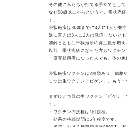
その他に私たちが打てる手立てとして
なぜ50歳以上からというと、帯状疱
す。
帯状疱疹は80歳までに3人に1人が発
逆に言えば3人に2人は発症しないと
加齢とともに帯状疱疹の発症数が増え
以前、帯状疱疹になった方もワクチン
一度帯状疱疹になった人でも、体の免
帯状疱疹ワクチンは2種類あり、価格
１つは生ワクチン「ビゲン」、もう一
まずひとつ目の生ワクチン「ビゲン」
す。
・ワクチンの接種は1回接種。
・効果の持続期間は5年程度です。
・当院における接種費用は8800円（