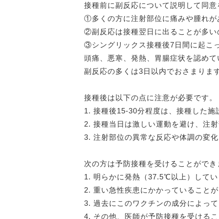
接種前に副反応について説明して同意
①多くの方に注射部位に痛みや腫れが
②副反応は接種翌日に出ることが多い
③シングリックス接種後7日間に起こ
頭痛、悪寒、発熱、胃腸症状を認めて
副反応の多くは3日以内でおさまりま
接種後は以下の点に注意が必要です。
1. 接種後15-30分程度は、接種
2. 接種当日は激しい運動を避け、
3. 注射部位の異常な反応や体調の変
次の方は予防接種を受けることができ
1. 明らかに発熱（37.5℃以上）して
2. 重い急性疾患にかかっていること
3. 過去にこのワクチンの成分によっ
4. その他、医師が予防接種を受ける