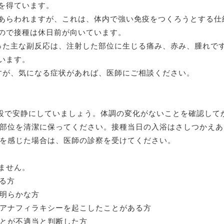
を得ています。
あらわれますが、これは、体内で強い免疫をつくろうとする仕
ので接種は休日前が向いています。
った主な副反応は、注射した部位に生じる痛み、赤み、腫れで
います。
すが、気になる症状があれば、医師にご相談ください。
した施設で安静にしていましょう。体調の変化がないことを確認し
注射部位を清潔に保ってください。接種当日の入浴はさしつかえ
化を感じた場合は、医師の診察を受けてください。
ません。
いる方
が明らかな方
てアナフィラキシーを起こしたことがある方
ことが不適当と判断した方