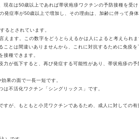
、現在は50歳以上であれば帯状疱疹ワクチンの予防接種を受
疹の発症率が50歳以上で増加し、その理由は、加齢に伴って身
症するとされています。
も言えます。この数字をどうとらえるかは人によると考えられま
ることは間違いありませんから、これに対抗するために免疫を
を接種できます。
疫力が低下すると、再び発症する可能性があり、帯状疱疹の予
や効果の面で一長一短です。
つは不活化ワクチン「シングリックス」です。
ですが、もともと小児ワクチンであるため、成人に対しての有効
税込）です。