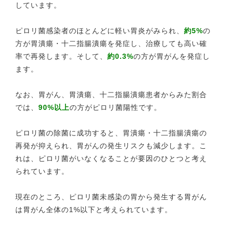
しています。
ピロリ菌感染者のほとんどに軽い胃炎がみられ、
約5%
の
方が胃潰瘍・十二指腸潰瘍を発症し、治療しても高い確
率で再発します。そして、
約0.3%
の方が胃がんを発症し
ます。
なお、胃がん、胃潰瘍、十二指腸潰瘍患者からみた割合
では、
90%以上
の方がピロリ菌陽性です。
ピロリ菌の除菌に成功すると、胃潰瘍・十二指腸潰瘍の
再発が抑えられ、胃がんの発生リスクも減少します。こ
れは、ピロリ菌がいなくなることが要因のひとつと考え
られています。
現在のところ、ピロリ菌未感染の胃から発生する胃がん
は胃がん全体の1%以下と考えられています。