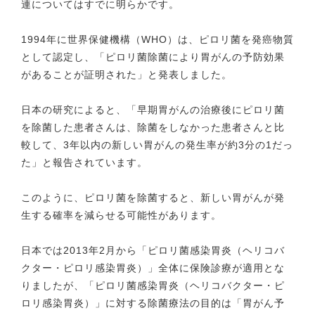
連についてはすでに明らかです。
1994年に世界保健機構（WHO）は、ピロリ菌を発癌物質
として認定し、「ピロリ菌除菌により胃がんの予防効果
があることが証明された」と発表しました。
日本の研究によると、「早期胃がんの治療後にピロリ菌
を除菌した患者さんは、除菌をしなかった患者さんと比
較して、3年以内の新しい胃がんの発生率が約3分の1だっ
た」と報告されています。
このように、ピロリ菌を除菌すると、新しい胃がんが発
生する確率を減らせる可能性があります。
日本では2013年2月から「ピロリ菌感染胃炎（ヘリコバ
クター・ピロリ感染胃炎）」全体に保険診療が適用とな
りましたが、「ピロリ菌感染胃炎（ヘリコバクター・ピ
ロリ感染胃炎）」に対する除菌療法の目的は「胃がん予