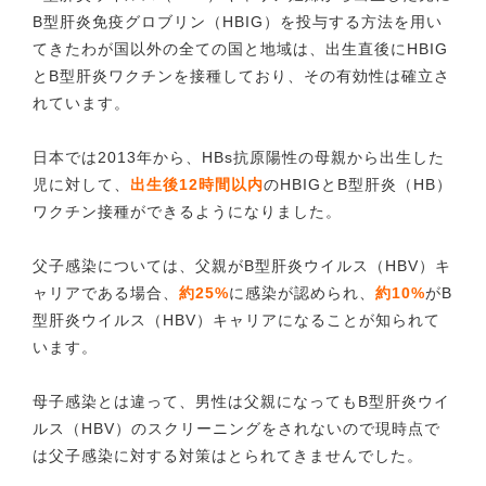
B型肝炎免疫グロブリン（HBIG）を投与する方法を用い
てきたわが国以外の全ての国と地域は、出生直後にHBIG
とB型肝炎ワクチンを接種しており、その有効性は確立さ
れています。
日本では2013年から、HBs抗原陽性の母親から出生した
児に対して、
出生後12時間以内
のHBIGとB型肝炎（HB）
ワクチン接種ができるようになりました。
父子感染については、父親がB型肝炎ウイルス（HBV）キ
ャリアである場合、
約25%
に感染が認められ、
約10%
がB
型肝炎ウイルス（HBV）キャリアになることが知られて
います。
母子感染とは違って、男性は父親になってもB型肝炎ウイ
ルス（HBV）のスクリーニングをされないので現時点で
は父子感染に対する対策はとられてきませんでした。