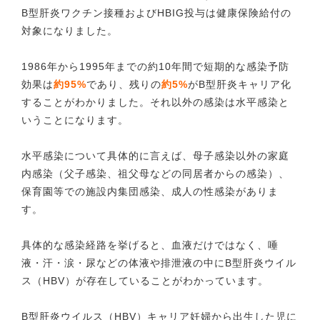
B型肝炎ワクチン接種およびHBIG投与は健康保険給付の
対象になりました。
1986年から1995年までの約10年間で短期的な感染予防
効果は
約95%
であり、残りの
約5%
がB型肝炎キャリア化
することがわかりました。それ以外の感染は水平感染と
いうことになります。
水平感染について具体的に言えば、母子感染以外の家庭
内感染（父子感染、祖父母などの同居者からの感染）、
保育園等での施設内集団感染、成人の性感染がありま
す。
具体的な感染経路を挙げると、血液だけではなく、唾
液・汗・涙・尿などの体液や排泄液の中にB型肝炎ウイル
ス（HBV）が存在していることがわかっています。
B型肝炎ウイルス（HBV）キャリア妊婦から出生した児に