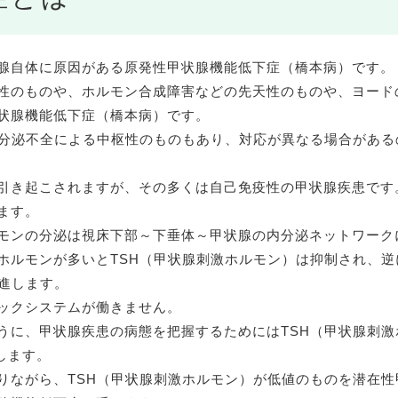
腺自体に原因がある原発性甲状腺機能低下症（橋本病）です。
性のものや、ホルモン合成障害などの先天性のものや、ヨード
状腺機能低下症（橋本病）です。
）分泌不全による中枢性のものもあり、対応が異なる場合があ
引き起こされますが、その多くは自己免疫性の甲状腺疾患です
ます。
モンの分泌は視床下部～下垂体～甲状腺の内分泌ネットワーク
ホルモンが多いとTSH（甲状腺刺激ホルモン）は抑制され、
亢進します。
ックシステムが働きません。
うに、甲状腺疾患の病態を把握するためにはTSH（甲状腺刺
します。
りながら、TSH（甲状腺刺激ホルモン）が低値のものを潜在性